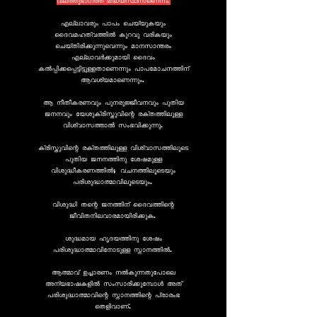
വലത്തുഭാഗത്ത് മദ്ധ്യസ്ഥനാണെന്ന്.
എല്ലാവരും പാപം ചെയ്യുകയും
ദൈവമഹത്വത്തിൽ കുറവു വരികയും
ചെയ്തിരിക്കുന്നുവെന്നും മാനസാന്തരം
എല്ലാവർക്കുമായി ദൈവം
കൽപ്പിക്കപ്പെട്ടിട്ടുള്ളതാണെന്നും പാപമോചനത്തിന്
ആവശ്യമാണെന്നും.
ആ നീതീകരണവും പുനരുജ്ജീവനവും പുതിയ
ജനനവും യേശുക്രിസ്തുവിന്റെ രക്തത്തിലുള്ള
വിശ്വാസത്താൽ സംഭവിക്കുന്നു.
ക്രിസ്തുവിന്റെ രക്തത്തിലുള്ള വിശ്വാസത്തിലൂടെ
പുതിയ ജനനത്തിനു ശേഷമുള്ള
വിശുദ്ധീകരണത്തിൽ; വചനത്തിലൂടെയും
പരിശുദ്ധാത്മാവിലൂടെയും.
വിശുദ്ധി തന്റെ ജനത്തിന് ദൈവത്തിന്റെ
ജീവിതനിലവാരമായിരിക്കുക.
ശുദ്ധമായ ഹൃദയത്തിനു ശേഷം
പരിശുദ്ധാത്മാവിനോടുള്ള സ്നാനത്തിൽ.
ആത്മാവ് ഉച്ചാരണം നൽകുന്നതുപോലെ
അന്യഭാഷകളിൽ സംസാരിക്കുമ്പോൾ അത്
പരിശുദ്ധാത്മാവിന്റെ സ്നാനത്തിന്റെ പ്രാരംഭ
തെളിവാണ്.